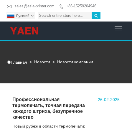

sales@asia-printer.com
+86-15259204946


Pусский

Togg

>
Новости
>
Новости компании
Главная
Профессиональная
26-02-2025
термопечать, точная передача
каждого штриха, безупречное
качество
Новый рубеж в области термопечати: