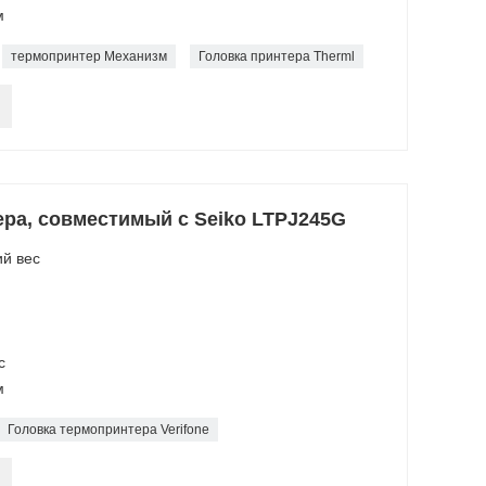
м
термопринтер Механизм
Головка принтера Therml
ра, совместимый с Seiko LTPJ245G
ий вес
с
м
Головка термопринтера Verifone