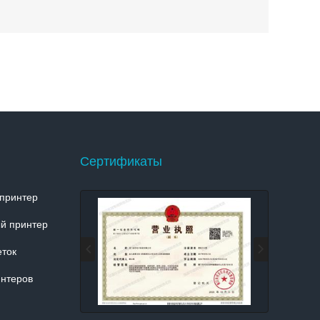
Сертификаты
принтер
й принтер
еток
интеров