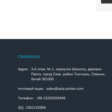
Cвязаться
Адрес :
3-й этаж, № 1, переулок Шаньтоу, деревня
Панту, город Сике, район Тонгъань, Сямынь,
Китай 361000
почтовый ящик :
sales@asia-printer.com
Телефон :
+86-15259204946
QQ:
1062125968