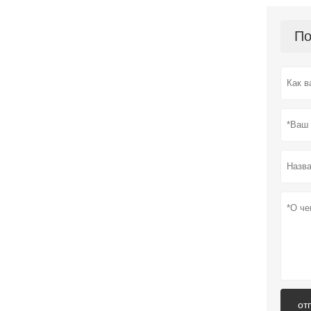
По
от