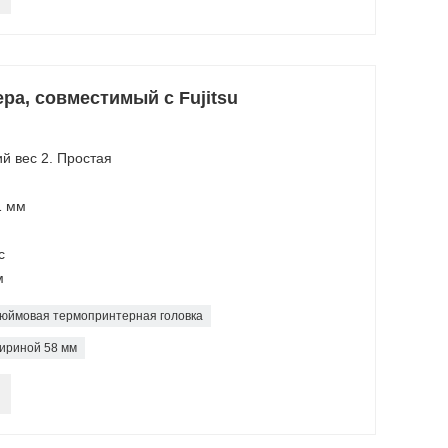
ра, совместимый с Fujitsu
ий вес 2. Простая
1 мм
с
м
дюймовая термопринтерная головка
ириной 58 мм