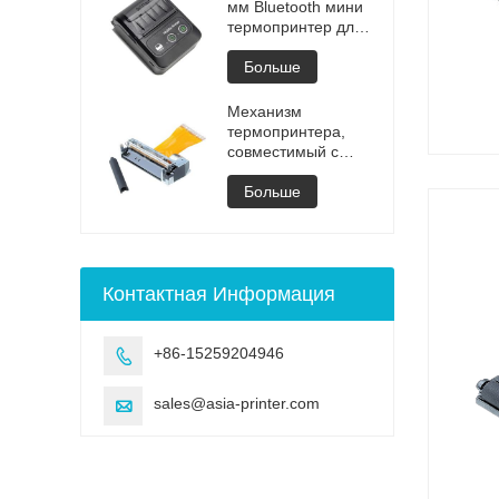
мм Bluetooth мини
термопринтер для
чеков
Больше
Механизм
термопринтера,
совместимый с
Fujitsu
FTP628MCL101
Больше
Контактная Информация
+86-15259204946

sales@asia-printer.com
