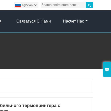

Pусский

я
Связаться С Нами
Насчет Нас

обильного термопринтера с