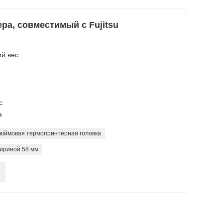
ра, совместимый с Fujitsu
ий вес
с
м
дюймовая термопринтерная головка
ириной 58 мм