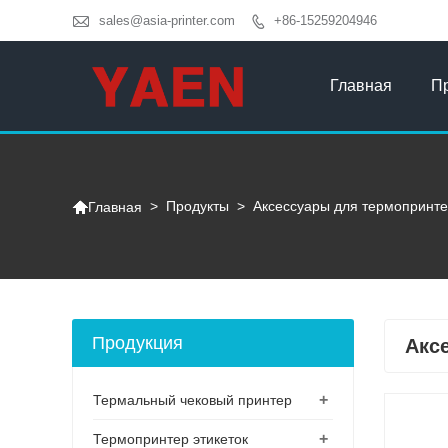

sales@asia-printer.com
+86-15259204946

Главная
П

>
Продукты
>
Аксессуары для термопринт
Главная
Продукция
Акс
+
Термальный чековый принтер
+
Термопринтер этикеток