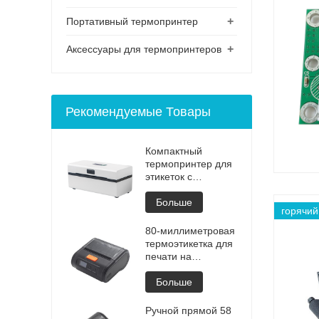
+
Портативный термопринтер
+
Аксессуары для термопринтеров
Рекомендуемые Товары
Компактный
термопринтер для
этикеток с
Bluetooth для
удобной загрузки
Больше
горячий
бумаги
80-миллиметровая
термоэтикетка для
печати на
принтере с
поддержкой
Больше
андроид и iOS
Ручной прямой 58