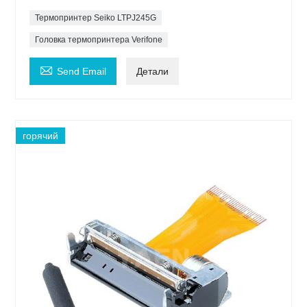
Термопринтер Seiko LTPJ245G
Головка термопринтера Verifone

Send Email
Детали
горячий