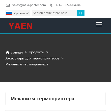

sales@asia-printer.com
+86-15259204946


Pусский

Togg

>
Продукты
>
Главная
Аксессуары для термопринтеров
>
Механизм термопринтера
Механизм термопринтера