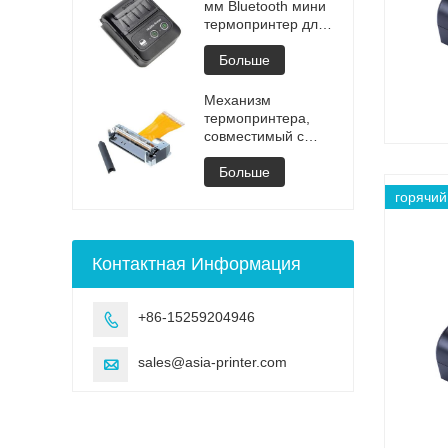
мм Bluetooth мини
термопринтер для
чеков
Больше
Механизм
термопринтера,
совместимый с
Fujitsu
FTP628MCL101
Больше
горячий
Контактная Информация
+86-15259204946

sales@asia-printer.com
