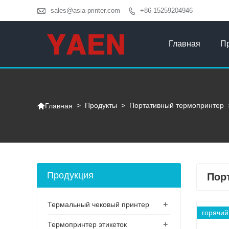

sales@asia-printer.com
+86-15259204946

Главная
П

>
Продукты
>
Портативный термопринтер
Главная
Продукция
Пор
+
Термальный чековый принтер
горячий
+
Термопринтер этикеток