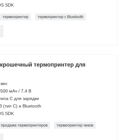
IOS SDK
термопринтер
термопринтер с Bluetooth
крошечный термопринтер для
 вес
500 мАч / 7,4 В
типа C для зарядки
(тип C) и Bluetooth
IOS SDK
продажа термопринтеров
термопринтер чеков