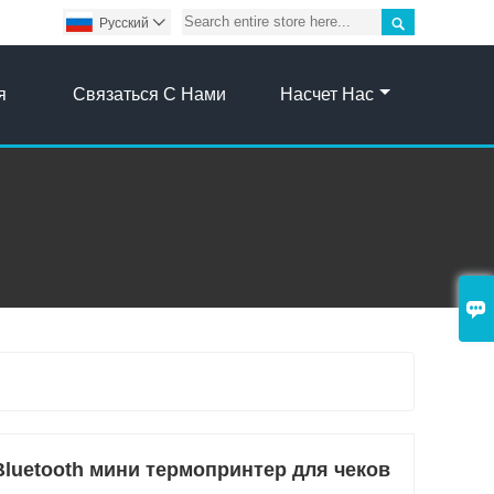

Pусский

я
Связаться С Нами
Насчет Нас

luetooth мини термопринтер для чеков