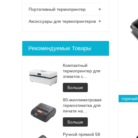
+
Портативный термопринтер
+
Аксессуары для термопринтеров
Рекомендуемые Товары
Компактный
термопринтер для
этикеток с
Bluetooth для
удобной загрузки
Больше
бумаги
горячий
80-миллиметровая
термоэтикетка для
печати на
принтере с
поддержкой
Больше
андроид и iOS
Ручной прямой 58