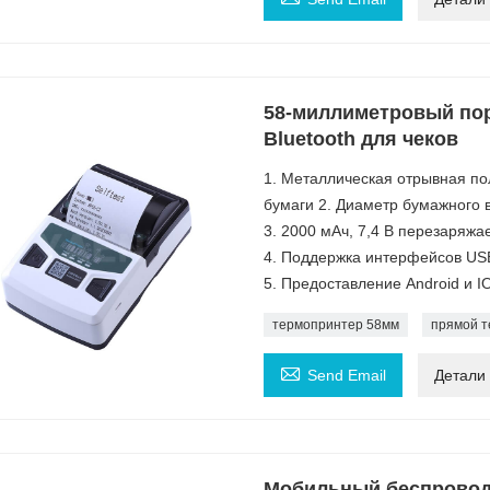
58-миллиметровый по
Bluetooth для чеков
1. Металлическая отрывная по
бумаги 2. Диаметр бумажного в
3. 2000 мАч, 7,4 В перезаряж
4. Поддержка интерфейсов USB 
5. Предоставление Android и 
термопринтер 58мм
прямой т

Send Email
Детали
Мобильный беспровод