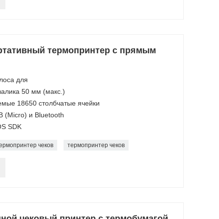
ртативный термопринтер с прямым
лоса для
алика 50 мм (макс.)
аемые 18650 столбчатые ячейки
(Micro) и Bluetooth
IOS SDK
ермопринтер чеков
термопринтер чеков
ной чековый принтер с термобумагой