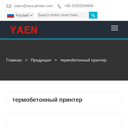

sales@asia-printer.com
+86-15259204946


Pусский

Togg
Главная
>
Продукция
>
термобетонный принтер
термобетонный принтер