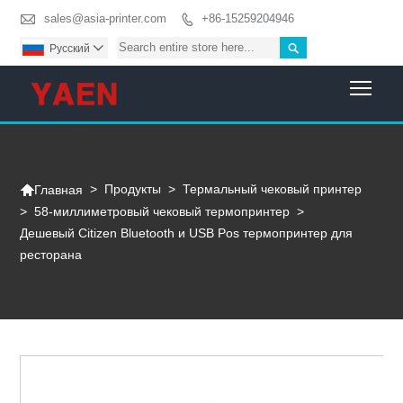

sales@asia-printer.com
+86-15259204946


Pусский

Togg

>
Продукты
>
Термальный чековый принтер
Главная
>
58-миллиметровый чековый термопринтер
>
Дешевый Citizen Bluetooth и USB Pos термопринтер для
ресторана