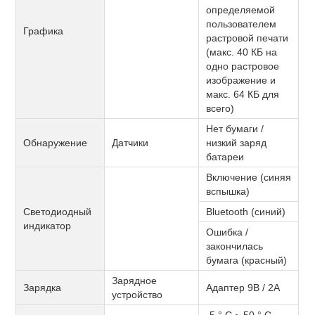
определяемой
пользователем
Графика
растровой печати
(макс. 40 КБ на
одно растровое
изображение и
макс. 64 КБ для
всего)
Нет бумаги /
Обнаружение
Датчики
низкий заряд
батареи
Включение (синяя
вспышка)
Светодиодный
Bluetooth (синий)
индикатор
Ошибка /
закончилась
бумага (красный)
Зарядное
Зарядка
Адаптер 9В / 2А
устройство
-5 ° C ~ 50 ° C,